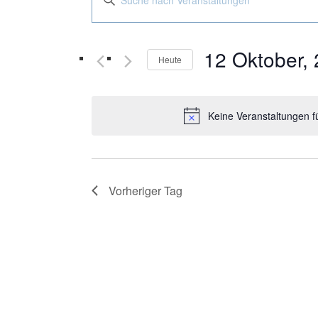
Suche
Schlüsselwort
und
eingeben.
Suche
Ansichten,
12 Oktober,
Heute
nach
Navigation
Datum
Veranstaltungen
wählen.
Schlüsselwort.
Keine Veranstaltungen f
Vorheriger Tag