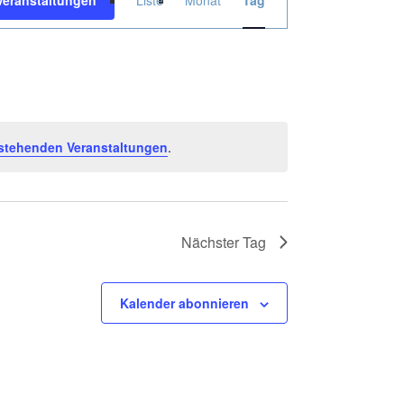
Veranstaltungen
Liste
Monat
Tag
Ansichten-
Navigation
stehenden Veranstaltungen
.
Nächster Tag
Kalender abonnieren