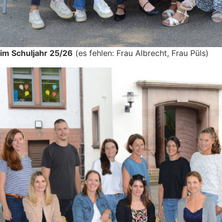
 im Schuljahr 25/26
(es fehlen: Frau Albrecht, Frau Püls)