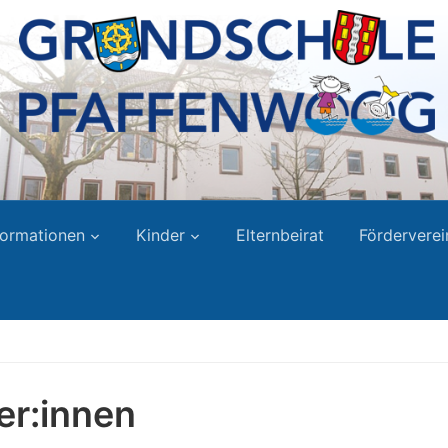
formationen
Kinder
Elternbeirat
Förderverei
er:innen