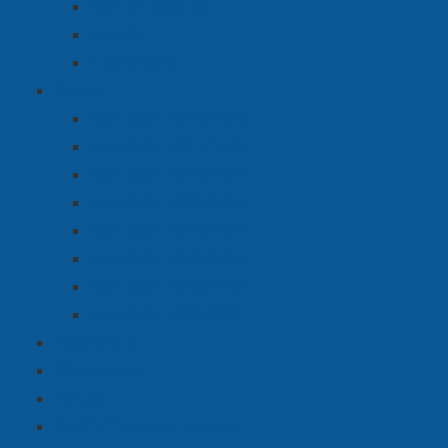
Schulbuchlisten
Leitbild
Lehrer:innen
Kinder
Schuljahr 2024/2025
Schuljahr 2023/2024
Schuljahr 2022/2023
Schuljahr 2021/2022
Schuljahr 2020/2021
Schuljahr 2019/2020
Schuljahr 2018/2019
Schuljahr 2017/2018
Elternbeirat
Förderverein
Kontakt
GS Pfaffenwoog – intern