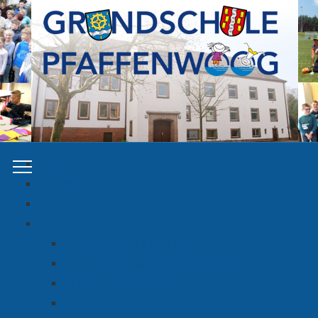
Home
Aktuelles
Veranstaltungen
Informationen
Allgemeines & Elternbriefe
ABC der Grundschule Pfaffenwoog
Schulanfänger:innen
Betreuung